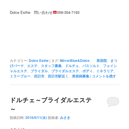
Dolce Esthe 問い合わせ
059-354-7193
カテゴリー:
Dolce Esthe
|
タグ:
MirrorBlue&Dolce
、
美容院
、
まつ
げパーマ
、
エステ
、
スタッフ募集
、
ドルチェ
、
バスソルト
、
フェイシ
ャルエステ
、
ブライダル
、
ブライダルエステ
、
ボディ
、
ミネラリア
、
ミラーブルー
、
四日市
、
四日市駅近く
、
美容師募集
|
コメントを残す
ドルチェ～ブライダルエステ
～
投稿日時:
2016/5/11(水)
投稿者:
みさき