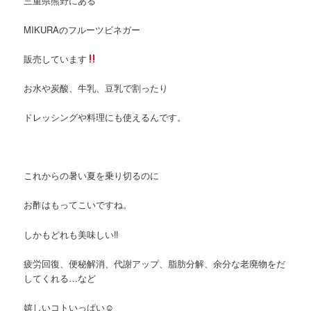
三重県熊野にある
MIKURAのフルーツビネガー
販売しています
お水や炭酸、牛乳、豆乳で割ったり
ドレッシングや料理にも使えるんです。
これからの暑い夏を乗り切るのに
お酢はもってこいですね。
しかもどれも美味しい‼︎
疲労回復、便秘解消、代謝アップ、脂肪分解、余分な老廃物をだ
してくれる…など
嬉しいコトいっぱい☺︎