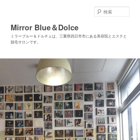
メ
サ
イ
ブ
検
ン
コ
索
コ
ン
Mirror Blue＆Dolce
ン
テ
ミラーブルー＆ドルチェは、三重県四日市市にある美容院とエステと
テ
ン
脱毛サロンです。
ン
ツ
ツ
へ
へ
移
移
動
動