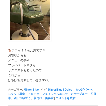
ララもミミも元気です☺︎
お客様からも
メニューの事や
プライベートネタも
リクエストもあったので
これから
ぼちぼち更新していきますね。
カテゴリー:
Mirror Blue
|
タグ:
MirrorBlue&Dolce
、
まつげパーマ
、
スタッフ募集
、
ドルチェ
、
フェイシャルエステ
、
ミラーブルー
、
四日
市
、
四日市駅近く
、
着付け
、
美容院
|
コメントを残す