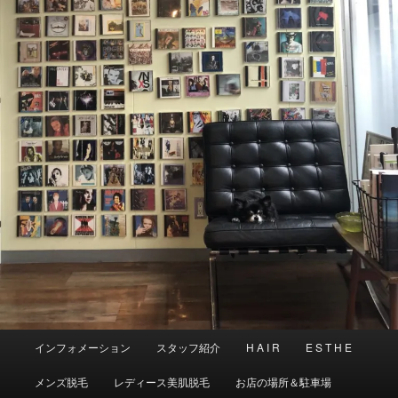
メ
インフォメーション
スタッフ紹介
H A I R
E S T H E
イ
ン
メンズ脱毛
レディース美肌脱毛
お店の場所＆駐車場
メ