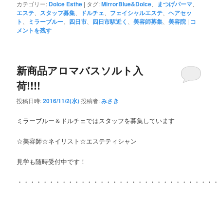
カテゴリー:
Dolce Esthe
|
タグ:
MirrorBlue&Dolce
、
まつげパーマ
、
エステ
、
スタッフ募集
、
ドルチェ
、
フェイシャルエステ
、
ヘアセッ
ト
、
ミラーブルー
、
四日市
、
四日市駅近く
、
美容師募集
、
美容院
|
コ
メントを残す
新商品アロマバスソルト入
荷!!!!
投稿日時:
2016/11/2(水)
投稿者:
みさき
ミラーブルー＆ドルチェではスタッフを募集しています
☆美容師☆ネイリスト☆エステティシャン
見学も随時受付中です！
・・・・・・・・・・・・・・・・・・・・・・・・・・・・・・・