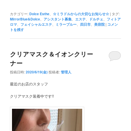
カテゴリー:
Dolce Esthe
、
☆ミラドルからの大切なお知らせ☆
|
タグ:
MirrorBlue&Dolce
、
アシスタント募集
、
エステ
、
ドルチェ
、
フィトア
ロマ
、
フェイシャルエステ
、
ミラーブルー
、
四日市
、
美容院
|
コメン
トを残す
クリアマスク＆イオンクリー
ナー
投稿日時:
2020/6/19(金)
投稿者:
管理人
最近のお店のスタッフ
クリアマスク装着中です!!