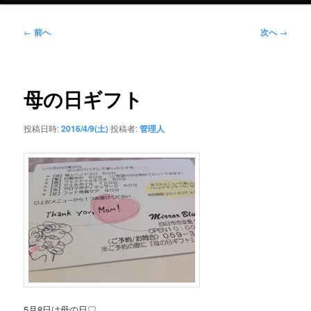
ュ
ー
投
←
前へ
次へ
→
稿
ナ
ビ
ゲ
母の日ギフト
ー
シ
投稿日時:
2016/4/9(土)
投稿者:
管理人
ョ
ン
5月8日は母の日♡