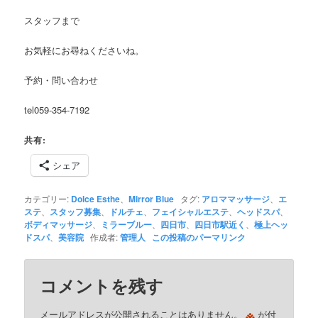
スタッフまで
お気軽にお尋ねくださいね。
予約・問い合わせ
tel059-354-7192
共有:
シェア
カテゴリー:
Dolce Esthe
、
Mirror Blue
タグ:
アロママッサージ
、
エ
ステ
、
スタッフ募集
、
ドルチェ
、
フェイシャルエステ
、
ヘッドスパ
、
ボディマッサージ
、
ミラーブルー
、
四日市
、
四日市駅近く
、
極上ヘッ
ドスパ
、
美容院
作成者:
管理人
この投稿のパーマリンク
コメントを残す
※
メールアドレスが公開されることはありません。
が付