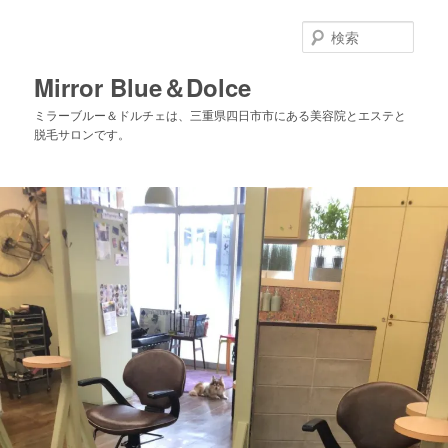
メ
イ
検
ン
索
コ
Mirror Blue＆Dolce
ン
ミラーブルー＆ドルチェは、三重県四日市市にある美容院とエステと
テ
脱毛サロンです。
ン
ツ
へ
移
動