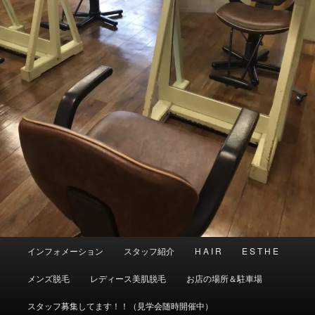
メ
インフォメーション
スタッフ紹介
H A I R
E S T H E
イ
ン
メンズ脱毛
レディース美肌脱毛
お店の場所＆駐車場
メ
ニ
スタッフ募集してます！！（見学会随時開催中）