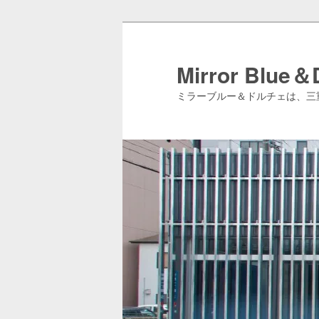
メ
イ
ン
Mirror Blue＆
コ
ミラーブルー＆ドルチェは、三
ン
テ
ン
ツ
へ
移
動