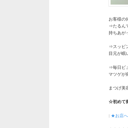
お客様の
⇒たるん
持ちあが
⇒スッピ
目元が眠
⇒毎日ビ
マツゲが
まつげ美
☆初めて
:
★お店へ