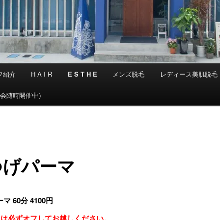
フ紹介
H A I R
E S T H E
メンズ脱毛
レディース美肌脱毛
学会随時開催中）
つげパーマ
 60分 4100円
ラは必ずオフしてお越しください。