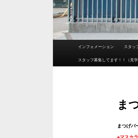
メ
インフォメーション
スタッ
イ
ン
スタッフ募集してます！！（見
メ
ニ
ュ
ー
ま
まつげパーマ
※マスカ