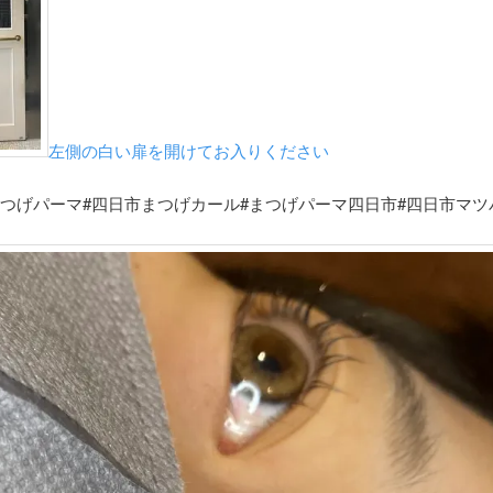
左側の白い扉を開けてお入りください
まつげパーマ#四日市まつげカール#まつげパーマ四日市#四日市マツ