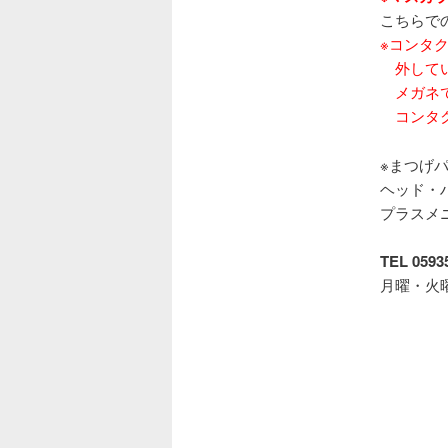
こちらで
※コンタ
外してい
メガネで
コンタク
※まつげ
ヘッド・
プラスメ
TEL 059
月曜・火曜定