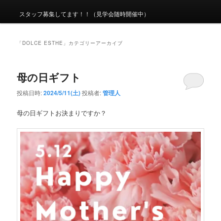
メ
ニ
スタッフ募集してます！！（見学会随時開催中）
ュ
ー
「
DOLCE ESTHE
」カテゴリーアーカイブ
母の日ギフト
投稿日時:
2024/5/11(土)
投稿者:
管理人
母の日ギフトお決まりですか？