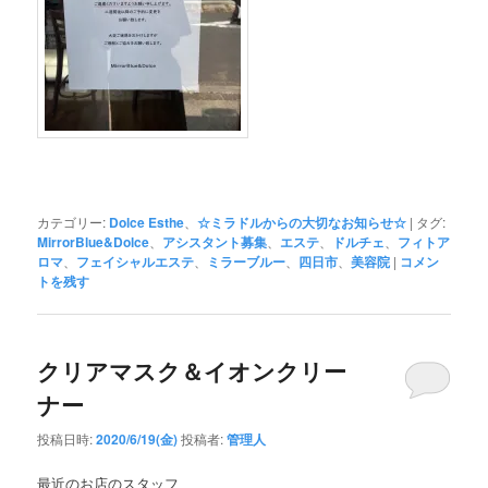
カテゴリー:
Dolce Esthe
、
☆ミラドルからの大切なお知らせ☆
|
タグ:
MirrorBlue&Dolce
、
アシスタント募集
、
エステ
、
ドルチェ
、
フィトア
ロマ
、
フェイシャルエステ
、
ミラーブルー
、
四日市
、
美容院
|
コメン
トを残す
クリアマスク＆イオンクリー
ナー
投稿日時:
2020/6/19(金)
投稿者:
管理人
最近のお店のスタッフ