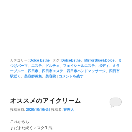
カテゴリー:
Dolce Esthe
|
タグ:
DolceEsthe
、
MirrorBlue&Dolce
、
ま
つげパーマ
、
エステ
、
ドルチェ
、
フェイシャルエステ
、
ボディ
、
ミラ
ーブルー
、
四日市
、
四日市エステ
、
四日市ハンドマッサージ
、
四日市
駅近く
、
美容師募集
、
美容院
|
コメントを残す
オススメのアイクリーム
投稿日時:
2020/10/16(金)
投稿者:
管理人
これからも
まだまだ続くマスク生活。