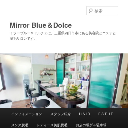
メ
サ
イ
ブ
検
ン
コ
索
コ
ン
Mirror Blue＆Dolce
ン
テ
ミラーブルー＆ドルチェは、三重県四日市市にある美容院とエステと
テ
ン
脱毛サロンです。
ン
ツ
ツ
へ
へ
移
移
動
動
メ
インフォメーション
スタッフ紹介
H A I R
E S T H E
イ
ン
メンズ脱毛
レディース美肌脱毛
お店の場所＆駐車場