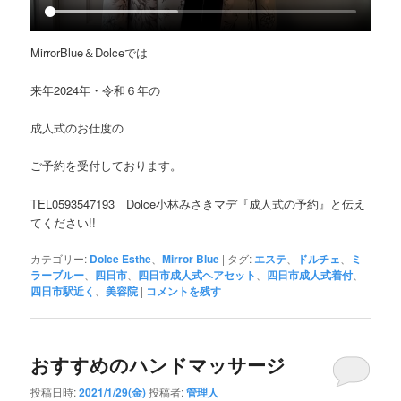
MirrorBlue＆Dolceでは
来年2024年・令和６年の
成人式のお仕度の
ご予約を受付しております。
TEL0593547193 Dolce小林みさきマデ『成人式の予約』と伝え
てください!!
カテゴリー:
Dolce Esthe
、
Mirror Blue
|
タグ:
エステ
、
ドルチェ
、
ミ
ラーブルー
、
四日市
、
四日市成人式ヘアセット
、
四日市成人式着付
、
四日市駅近く
、
美容院
|
コメントを残す
おすすめのハンドマッサージ
投稿日時:
2021/1/29(金)
投稿者:
管理人