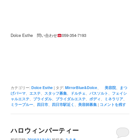
Dolce Esthe 問い合わせ
059-354-7193
カテゴリー:
Dolce Esthe
|
タグ:
MirrorBlue&Dolce
、
美容院
、
まつ
げパーマ
、
エステ
、
スタッフ募集
、
ドルチェ
、
バスソルト
、
フェイシ
ャルエステ
、
ブライダル
、
ブライダルエステ
、
ボディ
、
ミネラリア
、
ミラーブルー
、
四日市
、
四日市駅近く
、
美容師募集
|
コメントを残す
ハロウィンパーティー
投稿日時:
2016/11/1(火)
投稿者:
みさき