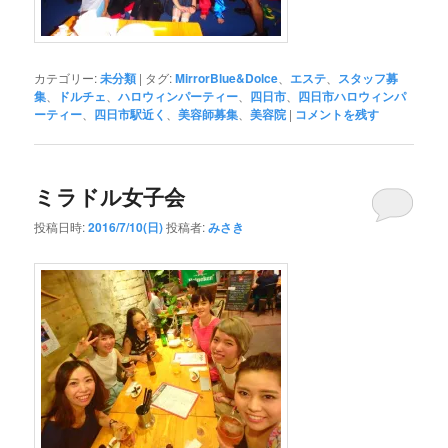
カテゴリー:
未分類
|
タグ:
MirrorBlue&Dolce
、
エステ
、
スタッフ募
集
、
ドルチェ
、
ハロウィンパーティー
、
四日市
、
四日市ハロウィンパ
ーティー
、
四日市駅近く
、
美容師募集
、
美容院
|
コメントを残す
ミラドル女子会
投稿日時:
2016/7/10(日)
投稿者:
みさき