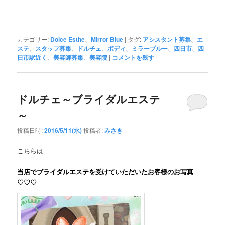
カテゴリー:
Dolce Esthe
、
Mirror Blue
|
タグ:
アシスタント募集
、
エ
ステ
、
スタッフ募集
、
ドルチェ
、
ボディ
、
ミラーブルー
、
四日市
、
四
日市駅近く
、
美容師募集
、
美容院
|
コメントを残す
ドルチェ～ブライダルエステ
～
投稿日時:
2016/5/11(水)
投稿者:
みさき
こちらは
当店でブライダルエステを受けていただいたお客様のお写真
♡♡♡