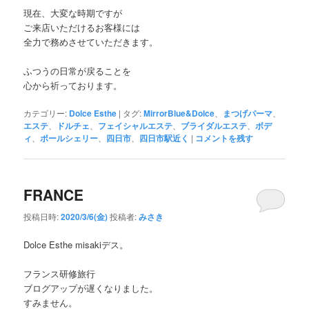
現在、大変な時期ですが
ご来店いただけるお客様には
全力で務めさせていただきます。
ふつうの日常が戻ることを
心から祈っております。
カテゴリー:
Dolce Esthe
|
タグ:
MirrorBlue&Dolce
、
まつげパーマ
、
エステ
、
ドルチェ
、
フェイシャルエステ
、
ブライダルエステ
、
ボデ
ィ
、
ポールシェリー
、
四日市
、
四日市駅近く
|
コメントを残す
FRANCE
投稿日時:
2020/3/6(金)
投稿者:
みさき
Dolce Esthe misakiデス。
フランス研修旅行
ブログアップが遅くなりました。
すみません。