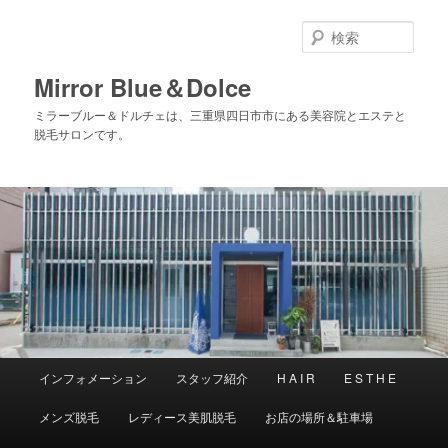
メ
サ
イ
ブ
検
ン
コ
索
コ
ン
Mirror Blue＆Dolce
ン
テ
ミラーブルー＆ドルチェは、三重県四日市市にある美容院とエステと
テ
ン
脱毛サロンです。
ン
ツ
ツ
へ
へ
移
移
動
動
メ
インフォメーション
スタッフ紹介
H A I R
E S T H E
イ
ン
メンズ脱毛
レディース美肌脱毛
お店の場所＆駐車場
メ