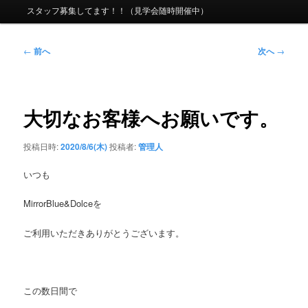
ニ
スタッフ募集してます！！（見学会随時開催中）
ュ
ー
投
←
前へ
次へ
→
稿
ナ
ビ
ゲ
大切なお客様へお願いです。
ー
シ
投稿日時:
2020/8/6(木)
投稿者:
管理人
ョ
ン
いつも
MirrorBlue&Dolce
を
ご利用いただきありがとうございます。
この数日間で