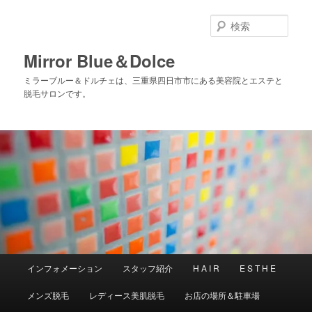
メ
イ
検
ン
索
コ
Mirror Blue＆Dolce
ン
ミラーブルー＆ドルチェは、三重県四日市市にある美容院とエステと
テ
脱毛サロンです。
ン
ツ
へ
移
動
メ
インフォメーション
スタッフ紹介
H A I R
E S T H E
イ
ン
メンズ脱毛
レディース美肌脱毛
お店の場所＆駐車場
メ