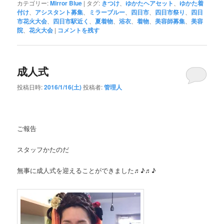
カテゴリー:
Mirror Blue
|
タグ:
きつけ
、
ゆかたヘアセット
、
ゆかた着
付け
、
アシスタント募集
、
ミラーブルー
、
四日市
、
四日市祭り
、
四日
市花火大会
、
四日市駅近く
、
夏着物
、
浴衣
、
着物
、
美容師募集
、
美容
院
、
花火大会
|
コメントを残す
成人式
投稿日時:
2016/1/16(土)
投稿者:
管理人
ご報告
スタッフかたのだ
無事に成人式を迎えることができました♬♪♬♪