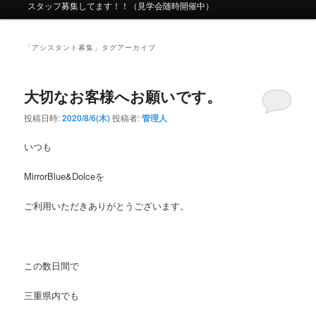
ニ
スタッフ募集してます！！（見学会随時開催中）
ュ
ー
「
アシスタント募集
」タグアーカイブ
大切なお客様へお願いです。
投稿日時:
2020/8/6(木)
投稿者:
管理人
いつも
MirrorBlue&Dolce
を
ご利用いただきありがとうございます。
この数日間で
三重県内でも