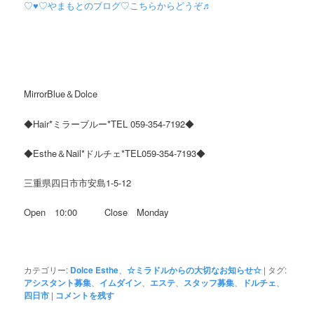
♡♥♡やまもとのブログ♡こちらからどうぞ♬
MirrorBlue＆Dolce
◆Hair*ミラーブルー*TEL 059-354-7192◆
◆Esthe＆Nail*ドルチェ*TEL059-354-7193◆
三重県四日市市安島1-5-12
Open 10:00 Close Monday
カテゴリー:
Dolce Esthe
、
☆ミラドルからの大切なお知らせ☆
|
タグ:
アシスタント募集
、
イムダイン
、
エステ
、
スタッフ募集
、
ドルチェ
、
四日市
|
コメントを残す