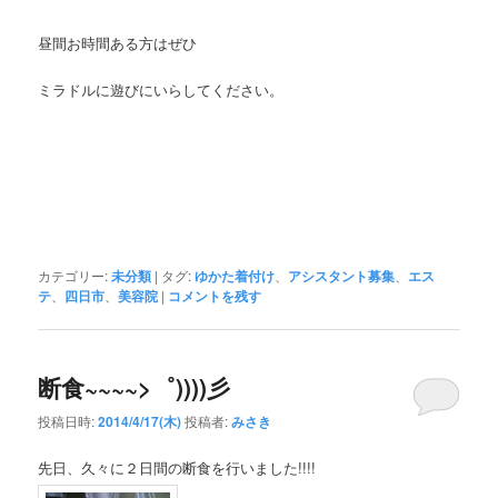
昼間お時間ある方はぜひ
ミラドルに遊びにいらしてください。
カテゴリー:
未分類
|
タグ:
ゆかた着付け
、
アシスタント募集
、
エス
テ
、
四日市
、
美容院
|
コメントを残す
断食~~~~>゜))))彡
投稿日時:
2014/4/17(木)
投稿者:
みさき
先日、久々に２日間の断食を行いました!!!!