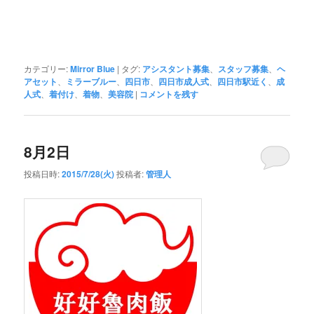
カテゴリー:
Mirror Blue
|
タグ:
アシスタント募集
、
スタッフ募集
、
ヘ
アセット
、
ミラーブルー
、
四日市
、
四日市成人式
、
四日市駅近く
、
成
人式
、
着付け
、
着物
、
美容院
|
コメントを残す
8月2日
投稿日時:
2015/7/28(火)
投稿者:
管理人