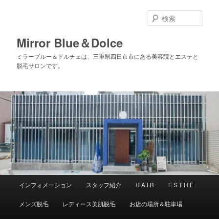
メ
サ
イ
ブ
検
ン
コ
索
コ
ン
Mirror Blue＆Dolce
ン
テ
ミラーブルー＆ドルチェは、三重県四日市市にある美容院とエステと
テ
ン
脱毛サロンです。
ン
ツ
ツ
へ
へ
移
移
動
動
メ
インフォメーション
スタッフ紹介
H A I R
E S T H E
イ
ン
メンズ脱毛
レディース美肌脱毛
お店の場所＆駐車場
メ